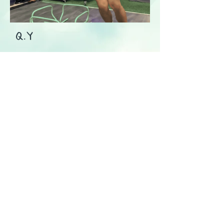
Q.Y
I’ve been working out at Flex Studio for over 
half a year, going two to three times a week, 
and it’s been an amazing experience. Since 
this summer, I’ve noticed significant 
improvements in my strength and 
conditioning. Initially, I was lacking in 
flexibility, but Sean helped me work on that, 
and I’ve made great progress.

As a tennis player, I can really feel the 
difference—my lower body is much more 
stable, and my mobility on the court has 
improved. Sean is a fantastic trainer. What 
stands out most is his dedication to 
continuous learning. Even though tennis 
wasn’t his primary focus before, he has been 
eager to understand the sport better to 
help improve my game.
