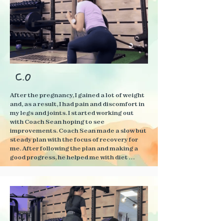
C.O
After the pregnancy, I gained a lot of weight 
and, as a result, I had pain and discomfort in 
my legs and joints. I started working out 
with Coach Sean hoping to see 
improvements. Coach Sean made a slow but 
steady plan with the focus of recovery for 
me. After following the plan and making a 
good progress, he helped me with diet 
plan/schedule and I lost 20lbs so far. The 
best part is that there was no “rubber 
banding” of weight after weight loss. If you 
are looking to lose weight in a healthy 
sustainable way, I highly recommend 
working with Coach Sean!!!