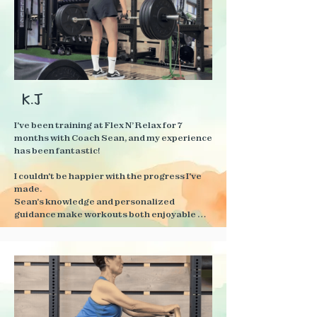
K.J
I've been training at Flex N’ Relax for 7 
months with Coach Sean, and my experience 
has been fantastic!

I couldn't be happier with the progress I've 
made.

Sean’s knowledge and personalized 
guidance make workouts both enjoyable 
and effective.

The transformation has been incredible - my 
body feels stronger and fitter, and I have 
more energy than ever! The personalized 
attention and supportive environment keep 
me motivated every step of the way.
