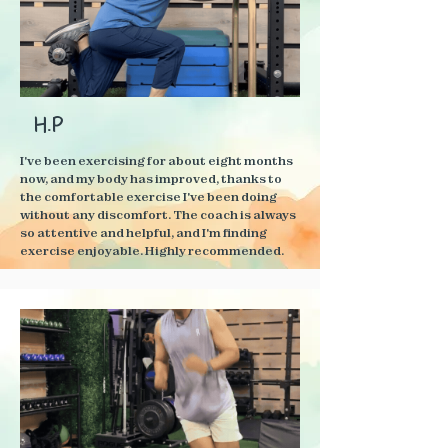
I highly recommend Flex N’ Relax to anyone 
looking to elevate their fitness journey!
H.P
I've been exercising for about eight months 
now, and my body has improved, thanks to 
the comfortable exercise I've been doing 
without any discomfort. The coach is always 
so attentive and helpful, and I'm finding 
exercise enjoyable. Highly recommended.